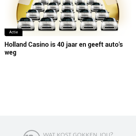
Actie
Holland Casino is 40 jaar en geeft auto’s
weg