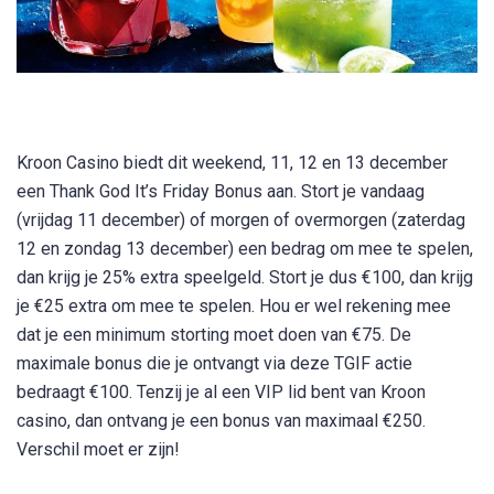
Kroon Casino biedt dit weekend, 11, 12 en 13 december
een Thank God It’s Friday Bonus aan. Stort je vandaag
(vrijdag 11 december) of morgen of overmorgen (zaterdag
12 en zondag 13 december) een bedrag om mee te spelen,
dan krijg je 25% extra speelgeld. Stort je dus €100, dan krijg
je €25 extra om mee te spelen. Hou er wel rekening mee
dat je een minimum storting moet doen van €75. De
maximale bonus die je ontvangt via deze TGIF actie
bedraagt €100. Tenzij je al een VIP lid bent van Kroon
casino, dan ontvang je een bonus van maximaal €250.
Verschil moet er zijn!