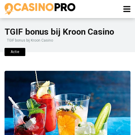
TGIF bonus bij Kroon Casino
TGIF bonus bij Kroon Casino
Actie