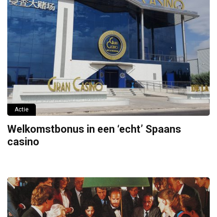
Actie
Welkomstbonus in een ‘echt’ Spaans
casino