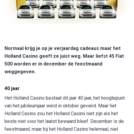
Normaal krijg je op je verjaardag cadeaus maar het
Holland Casino geeft ze juist weg. Maar liefst 45 Fiat
500 worden er in december de feestmaand
weggegeven.
40 jaar
Het Holland Casino bestaat dit jaar 40 jaar, het hoogtepunt
van het jubileumjaar werd in oktober gevierd. Maar het
Holland Casino zou het Holland Casino niet zijn als het
beste niet voor het laatst bewaard bleef. December is de
feestmaand, maar bij het Holland Casino helemaal, niet