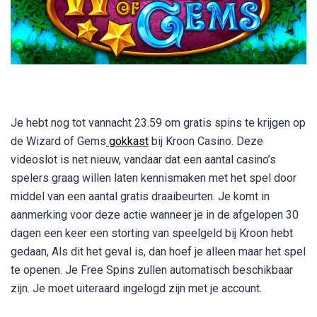
Je hebt nog tot vannacht 23.59 om gratis spins te krijgen op
de Wizard of Gems
gokkast
bij Kroon Casino. Deze
videoslot is net nieuw, vandaar dat een aantal casino’s
spelers graag willen laten kennismaken met het spel door
middel van een aantal gratis draaibeurten. Je komt in
aanmerking voor deze actie wanneer je in de afgelopen 30
dagen een keer een storting van speelgeld bij Kroon hebt
gedaan, Als dit het geval is, dan hoef je alleen maar het spel
te openen. Je Free Spins zullen automatisch beschikbaar
zijn. Je moet uiteraard ingelogd zijn met je account.