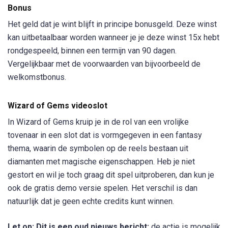
Bonus
Het geld dat je wint blijft in principe bonusgeld. Deze winst
kan uitbetaalbaar worden wanneer je je deze winst 15x hebt
rondgespeeld, binnen een termijn van 90 dagen.
Vergelijkbaar met de voorwaarden van bijvoorbeeld de
welkomstbonus.
Wizard of Gems videoslot
In Wizard of Gems kruip je in de rol van een vrolijke
tovenaar in een slot dat is vormgegeven in een fantasy
thema, waarin de symbolen op de reels bestaan uit
diamanten met magische eigenschappen. Heb je niet
gestort en wil je toch graag dit spel uitproberen, dan kun je
ook de gratis demo versie spelen. Het verschil is dan
natuurlijk dat je geen echte credits kunt winnen.
Let op: Dit is een oud nieuws bericht:
de actie is mogelijk