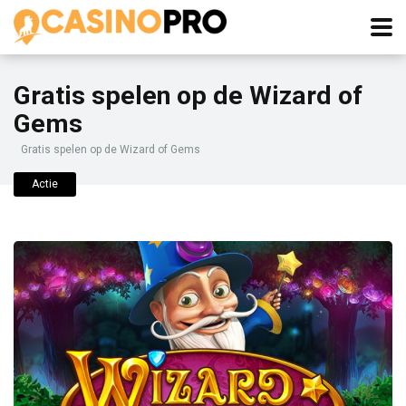
Gratis spelen op de Wizard of
Gems
Gratis spelen op de Wizard of Gems
Actie