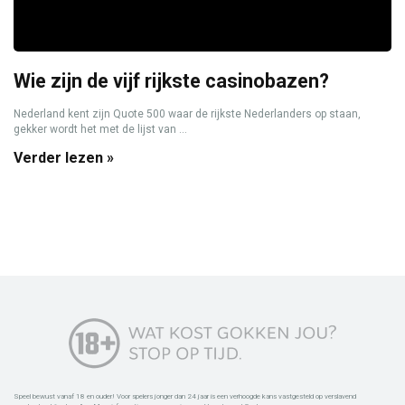
Wie zijn de vijf rijkste casinobazen?
Nederland kent zijn Quote 500 waar de rijkste Nederlanders op staan,
gekker wordt het met de lijst van ...
Verder lezen »
Speel bewust vanaf 18 en ouder! Voor spelers jonger dan 24 jaar is een verhoogde kans vastgesteld op verslavend