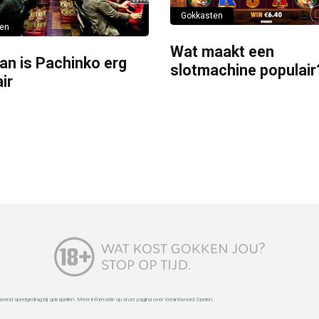
Gokkasten
en
Wat maakt een
an is Pachinko erg
slotmachine populair
ir
avend speelgedrag bij gokspellen. Meer informatie op onze pagina over Verantwoord Spelen.