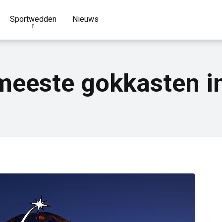
Sportwedden
Nieuws
meeste gokkasten i