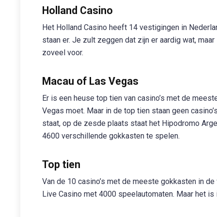
Holland Casino
Het Holland Casino heeft 14 vestigingen in Nederlan
staan er. Je zult zeggen dat zijn er aardig wat, maar
zoveel voor.
Macau of Las Vegas
Er is een heuse top tien van casino’s met de meeste
Vegas moet. Maar in de top tien staan geen casino’s
staat, op de zesde plaats staat het Hipodromo Arge
4600 verschillende gokkasten te spelen.
Top tien
Van de 10 casino’s met de meeste gokkasten in de w
Live Casino met 4000 speelautomaten. Maar het is in