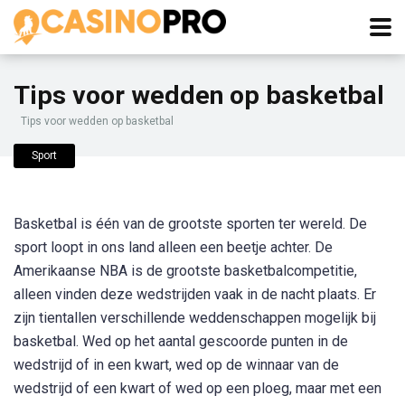
Tips voor wedden op basketbal
Tips voor wedden op basketbal
Sport
Basketbal is één van de grootste sporten ter wereld. De
sport loopt in ons land alleen een beetje achter. De
Amerikaanse NBA is de grootste basketbalcompetitie,
alleen vinden deze wedstrijden vaak in de nacht plaats. Er
zijn tientallen verschillende weddenschappen mogelijk bij
basketbal. Wed op het aantal gescoorde punten in de
wedstrijd of in een kwart, wed op de winnaar van de
wedstrijd of een kwart of wed op een ploeg, maar met een