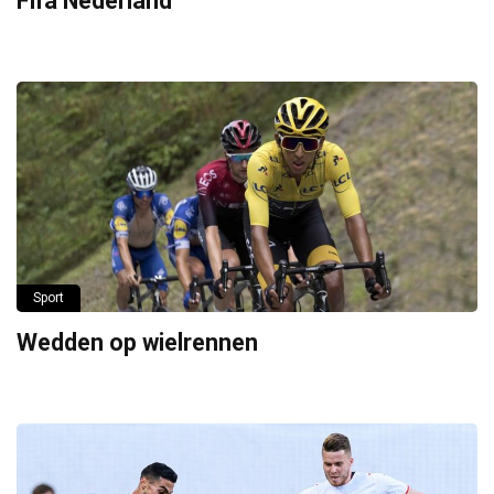
Fifa Nederland
Sport
Wedden op wielrennen