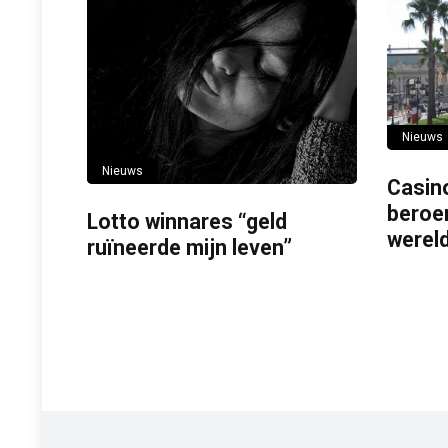
Nieuws
Nieuws
Casin
beroe
Lotto winnares “geld
wereld
ruïneerde mijn leven”