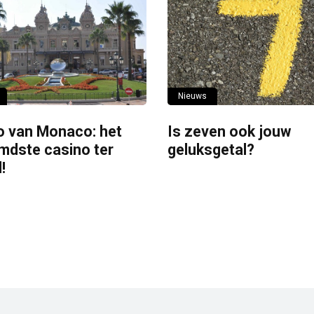
Nieuws
o van Monaco: het
Is zeven ook jouw
mdste casino ter
geluksgetal?
!