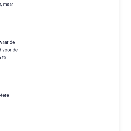
n, maar
waar de
d voor de
m te
otere