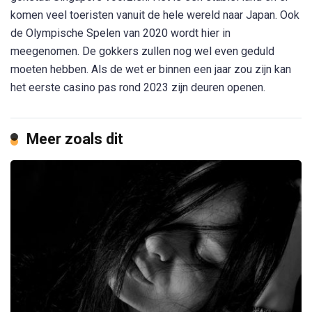
komen veel toeristen vanuit de hele wereld naar Japan. Ook
de Olympische Spelen van 2020 wordt hier in
meegenomen. De gokkers zullen nog wel even geduld
moeten hebben. Als de wet er binnen een jaar zou zijn kan
het eerste casino pas rond 2023 zijn deuren openen.
Meer zoals dit