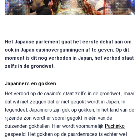
Het Japanse parlement gaat het eerste debat aan om
ook in Japan casinovergunningen af te geven. Op dit
moment is dit nog verboden in Japan, het verbod staat
zelfs in de grondwet.
Japanners en gokken
Het verbod op de casino’s staat zelfs in de grondwet , maar
dat wil niet zeggen dat er niet gegokt wordt in Japan. In
tegendeel, Japanners zijn gek op gokken. In het land van de
rijzende zon wordt er vooral gegokt in één van de
duizenden gokhallen. Hier wordt voornamelijk
Pachinko
gespeeld. Het gokken op de paardenraces is echter wel