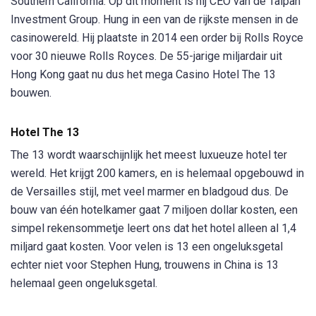
Southern California. Op dit moment is hij CEO van de Taipan
Investment Group. Hung in een van de rijkste mensen in de
casinowereld. Hij plaatste in 2014 een order bij Rolls Royce
voor 30 nieuwe Rolls Royces. De 55-jarige miljardair uit
Hong Kong gaat nu dus het mega Casino Hotel The 13
bouwen.
Hotel The 13
The 13 wordt waarschijnlijk het meest luxueuze hotel ter
wereld. Het krijgt 200 kamers, en is helemaal opgebouwd in
de Versailles stijl, met veel marmer en bladgoud dus. De
bouw van één hotelkamer gaat 7 miljoen dollar kosten, een
simpel rekensommetje leert ons dat het hotel alleen al 1,4
miljard gaat kosten. Voor velen is 13 een ongeluksgetal
echter niet voor Stephen Hung, trouwens in China is 13
helemaal geen ongeluksgetal.