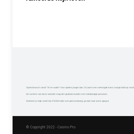
Speel bewust vanaf 18 en ouder! Voor spelers jonger dan 24 jaar is een verhoogde kans vastgesteld op versl
De content van deze website mag niet gedeeld worden met minderjarige personen.
Wanneer je hulp zoekt bij of informatie over gokverslaving, ga dan naar www.agog.nl.
© Copyright 2022 - Casino Pro