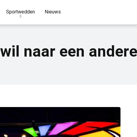
Sportwedden
Nieuws
wil naar een andere