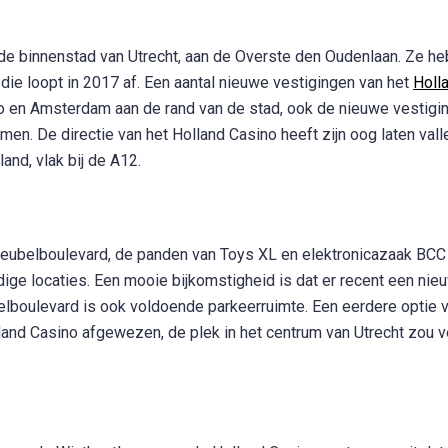
 de binnenstad van Utrecht, aan de Overste den Oudenlaan. Ze he
die loopt in 2017 af. Een aantal nieuwe vestigingen van het
Holl
lo en Amsterdam aan de rand van de stad, ook de nieuwe vestigin
omen. De directie van het Holland Casino heeft zijn oog laten vall
and, vlak bij de A12.
 meubelboulevard, de panden van Toys XL en elektronicazaak BC
dige locaties. Een mooie bijkomstigheid is dat er recent een nie
lboulevard is ook voldoende parkeerruimte. Een eerdere optie v
land Casino afgewezen, de plek in het centrum van Utrecht zou v