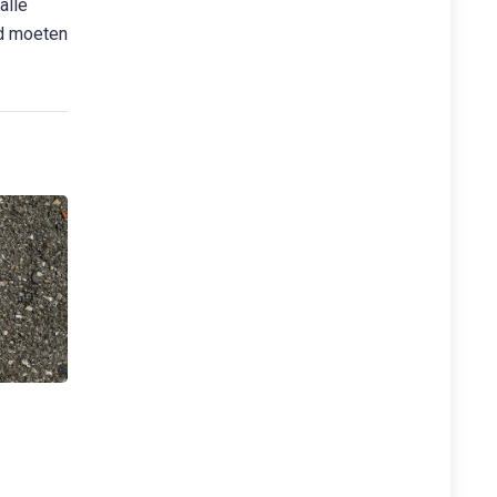
alle
wd moeten