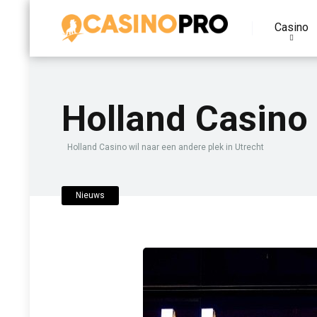
Casino
Holland Casino 
Holland Casino wil naar een andere plek in Utrecht
Nieuws