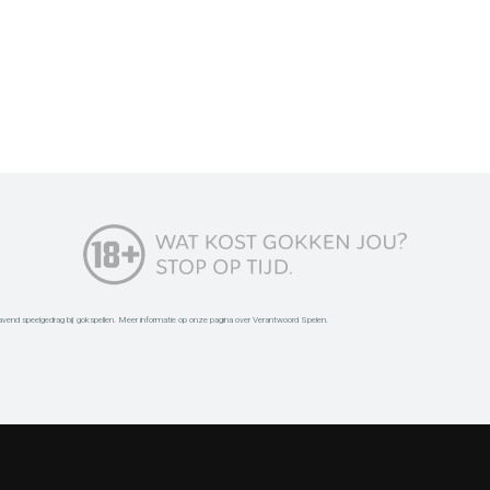
avend speelgedrag bij gokspellen. Meer informatie op onze pagina over Verantwoord Spelen.