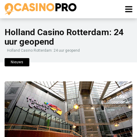
Holland Casino Rotterdam: 24
uur geopend
Holland Casino Rotterdam: 24 uur geopend
Nieuws