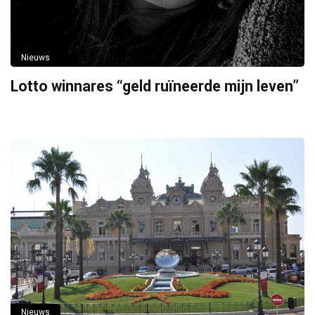
Nieuws
Lotto winnares “geld ruïneerde mijn leven”
Nieuws