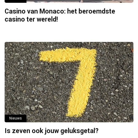
Casino van Monaco: het beroemdste
casino ter wereld!
Nieuws
Is zeven ook jouw geluksgetal?