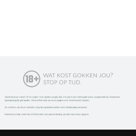
Speel bewust vanaf 18 en ouder! Voor spelers jonger dan 24 jaar is een verhoogde kans vastgesteld op verslavend
speelgedrag bij gokspellen. Meer informatie op onze pagina over Verantwoord Spelen.
De content van deze website mag niet gedeeld worden met minderjarige personen.
Wanneer je hulp zoekt bij of informatie over gokverslaving, ga dan naar www.agog.nl.