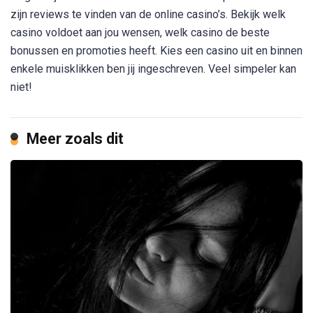
zijn reviews te vinden van de online casino’s. Bekijk welk
casino voldoet aan jou wensen, welk casino de beste
bonussen en promoties heeft. Kies een casino uit en binnen
enkele muisklikken ben jij ingeschreven. Veel simpeler kan
niet!
Meer zoals dit