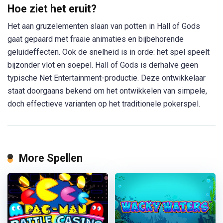
Hoe ziet het eruit?
Het aan gruzelementen slaan van potten in Hall of Gods
gaat gepaard met fraaie animaties en bijbehorende
geluideffecten. Ook de snelheid is in orde: het spel speelt
bijzonder vlot en soepel. Hall of Gods is derhalve geen
typische Net Entertainment-productie. Deze ontwikkelaar
staat doorgaans bekend om het ontwikkelen van simpele,
doch effectieve varianten op het traditionele pokerspel.
More Spellen