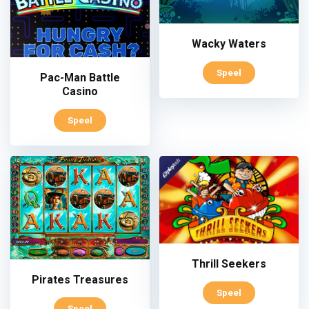
Wacky Waters
Speel
Pac-Man Battle
Casino
Speel
Thrill Seekers
Pirates Treasures
Speel
Speel