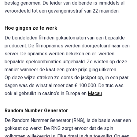
beslag genomen. De leider van de bende is inmiddels al
veroordeeld tot een gevangenisstraf van 22 maanden.
Hoe gingen ze te werk
De bendeleden filmden gokautomaten van een bepaalde
producent. De filmopnames werden doorgestuurd naar een
server. De opnames werden bekeken en er werden
bepaalde spelcombinaties uitgehaald. Ze wisten op deze
manier wanneer de kast een grote prijs ging uitkeren.
Op deze wijze streken ze soms de jackpot op, in een paar
dagen was de winst al meer dan € 100.000. De truc was
ook al gebruikt in casino’s in Europa en
Macau
.
Random Number Generator
De Random Nummer Generator (RNG), is de basis waar een
gokkast op werkt. De RNG zorgt ervoor dat de spin
volkomen willekeurig is. Elke draai is dus toevallig. Op een