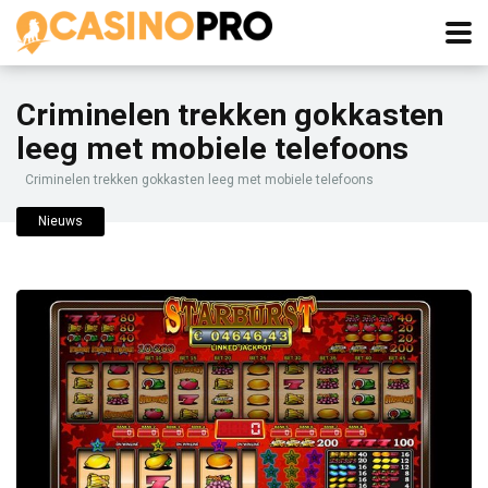
Criminelen trekken gokkasten
leeg met mobiele telefoons
Criminelen trekken gokkasten leeg met mobiele telefoons
Nieuws