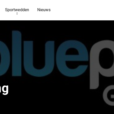
Sportwedden
Nieuws
ng