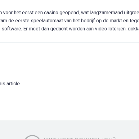
 voor het eerst een casino geopend, wat langzamerhand uitgroe
am de eerste speelautomaat van het bedrijf op de markt en tege
o software. Er moet dan gedacht worden aan video loterijen, gok
is article.