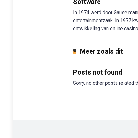
Software
In 1974 werd door Gauselmann
entertainmentzaak. In 1977 kw
ontwikkeling van online casin
Meer zoals dit
Posts not found
Sorry, no other posts related th