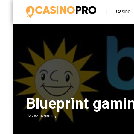
Casino
Blueprint gami
Blueprint gaming