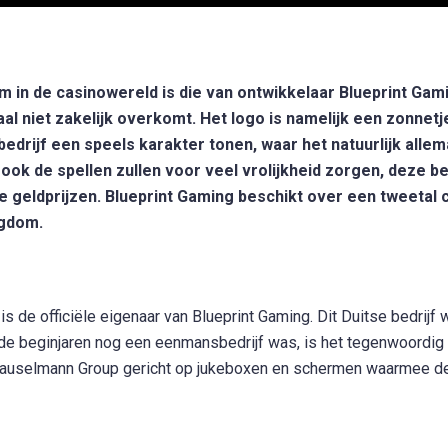
 in de casinowereld is die van ontwikkelaar Blueprint Gami
aal niet zakelijk overkomt. Het logo is namelijk een zonnet
bedrijf een speels karakter tonen, waar het natuurlijk allem
ook de spellen zullen voor veel vrolijkheid zorgen, deze b
geldprijzen. Blueprint Gaming beschikt over een tweetal c
ngdom.
s de officiële eigenaar van Blueprint Gaming. Dit Duitse bedrijf
de beginjaren nog een eenmansbedrijf was, is het tegenwoordig 
 Gauselmann Group gericht op jukeboxen en schermen waarmee 