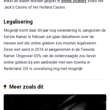
enkel en alleen worden gegokt in
offline locaties
zoals het
Jack’s Casino of het Holland Casino.
Legalisering
Mogelijk komt daar dit jaar nog verandering in, aangezien de
Eerste Kamer in februari zal gaan debatteren over de
nieuwe wet die online gokken zou moeten legaliseren.
Deze wet werd in 2016 al aangenomen in de Tweede
Kamer. Ongeveer 65% van de ondervraagde zou liever
online gokken bij een aanbieder met een licentie in
Nederland. Dit is vooralsnog nog niet mogelijk.
Meer zoals dit