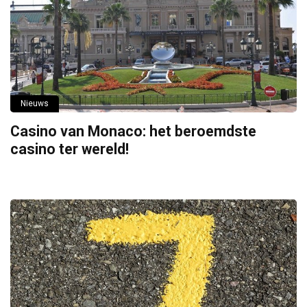
Nieuws
Casino van Monaco: het beroemdste
casino ter wereld!