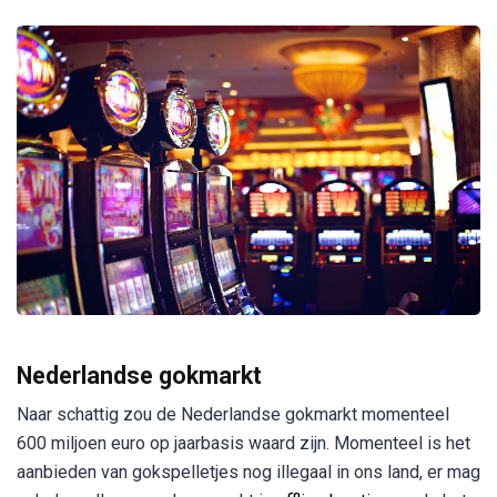
Nederlandse gokmarkt
Naar schattig zou de Nederlandse gokmarkt momenteel
600 miljoen euro op jaarbasis waard zijn. Momenteel is het
aanbieden van gokspelletjes nog illegaal in ons land, er mag